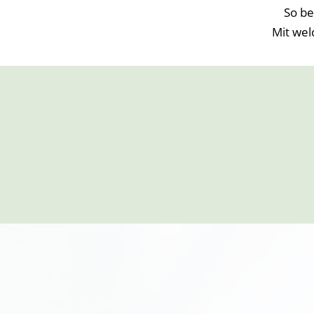
So be
Mit wel