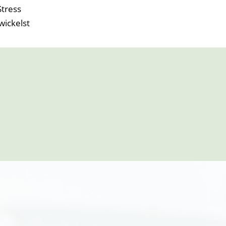
Stress
wickelst