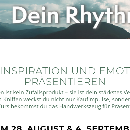
, INSPIRATION UND EMO
PRÄSENTIEREN
ist kein Zufallsprodukt – sie ist dein stärkstes 
en Kniffen weckst du nicht nur Kaufimpulse, sonde
-Kurs bekommst du das Handwerkszeug für Präsentat
M 28. AUGUST & 4. SEPTEMBE