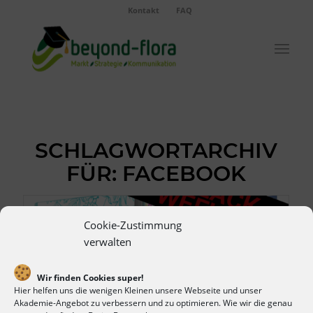
Kontakt
FAQ
SCHLAGWORTARCHIV
FÜR:
FACEBOOK
Cookie-Zustimmung
verwalten
Wir finden Cookies super!
Hier helfen uns die wenigen Kleinen unsere Webseite und unser
Akademie-Angebot zu verbessern und zu optimieren. Wie wir die genau