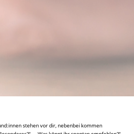
Kund:innen stehen vor dir, nebenbei kommen
 Besonderes?“ – „Was könnt ihr spontan empfehlen?“