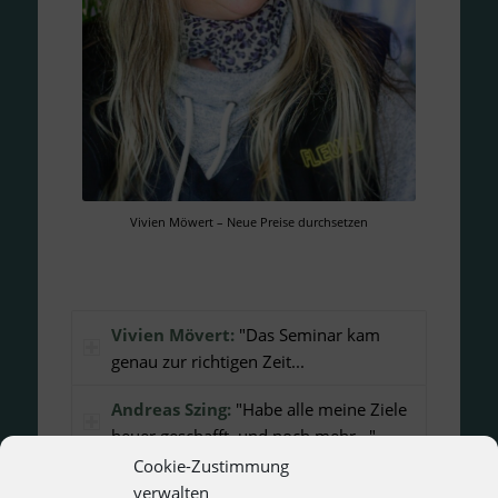
Vivien Möwert – Neue Preise durchsetzen
Vivien Mövert:
"Das Seminar kam
genau zur richtigen Zeit...
Andreas Szing:
"Habe alle meine Ziele
heuer geschafft, und noch mehr..."
Cookie-Zustimmung
Kathrin Sell
: "Ein sehr gutes
verwalten