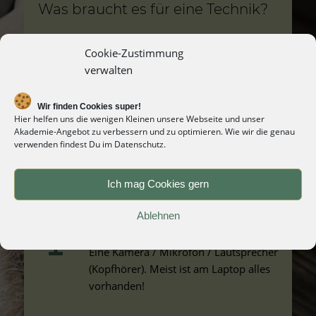
Was braucht es für eine Technik?
Cookie-Zustimmung
FACEBOOK
verwalten
Für die geschlossene Community ein
Facebook-Konto
Wir finden Cookies super!
Hier helfen uns die wenigen Kleinen unsere Webseite und unser
Akademie-Angebot zu verbessern und zu optimieren. Wie wir die genau
STABILES INTERNET
verwenden findest Du im Datenschutz.
Für die Videotreffen ist eine stabile,
gute Internetverbindung erforderlich.
Ich mag Cookies gern
Ablehnen
ZUBEHÖR
Eine Kamera / Mikrofon / Lautsprecher
(Kopfhörer). Meist ist am Laptop alles
vorhanden!